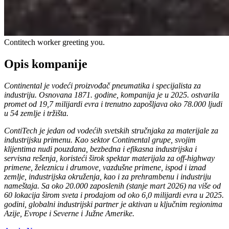
Contitech worker greeting you.
Opis kompanije
Continental je vodeći proizvođač pneumatika i specijalista za
industriju. Osnovana 1871. godine, kompanija je u 2025. ostvarila
promet od 19,7 milijardi evra i trenutno zapošljava oko 78.000 ljudi
u 54 zemlje i tržišta.
ContiTech je jedan od vodećih svetskih stručnjaka za materijale za
industrijsku primenu. Kao sektor Continental grupe, svojim
klijentima nudi pouzdana, bezbedna i efikasna industrijska i
servisna rešenja, koristeći širok spektar materijala za off‑highway
primene, železnicu i drumove, vazdušne primene, ispod i iznad
zemlje, industrijska okruženja, kao i za prehrambenu i industriju
nameštaja. Sa oko 20.000 zaposlenih (stanje mart 2026) na više od
60 lokacija širom sveta i prodajom od oko 6,0 milijardi evra u 2025.
godini, globalni industrijski partner je aktivan u ključnim regionima
Azije, Evrope i Severne i Južne Amerike.