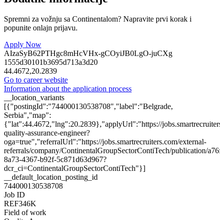
Spremni za vožnju sa Continentalom? Napravite prvi korak i
popunite onlajn prijavu.
Apply Now
AIzaSyB62PTHgc8mHcVHx-gCOyiJB0LgO-juCXg
1555d30101b3695d713a3d20
44.4672,20.2839
Go to career website
Information about the application process
__location_variants
[{"postingId":"744000130538708","label":"Belgrade,
Serbia","map":
{"lat":44.4672,"lng":20.2839},"applyUrl":"https://jobs.smartrecru
quality-assurance-engineer?
oga=true","referralUrl":"https://jobs.smartrecruiters.com/external-
referrals/company/ContinentalGroupSectorContiTech/publication/a76
8a73-4367-b92f-5c871d63d967?
dcr_ci=ContinentalGroupSectorContiTech"}]
__default_location_posting_id
744000130538708
Job ID
REF346K
Field of work