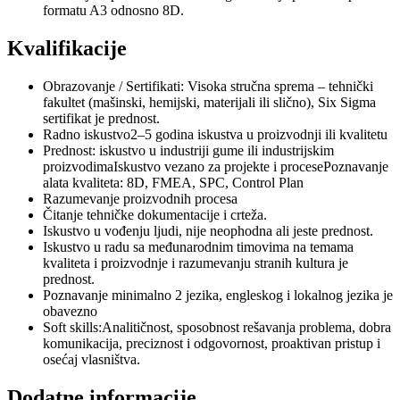
formatu A3 odnosno 8D.
Kvalifikacije
Obrazovanje / Sertifikati: Visoka stručna sprema – tehnički
fakultet (mašinski, hemijski, materijali ili slično), Six Sigma
sertifikat je prednost.
Radno iskustvo2–5 godina iskustva u proizvodnji ili kvalitetu
Prednost: iskustvo u industriji gume ili industrijskim
proizvodimaIskustvo vezano za projekte i procesePoznavanje
alata kvaliteta: 8D, FMEA, SPC, Control Plan
Razumevanje proizvodnih procesa
Čitanje tehničke dokumentacije i crteža.
Iskustvo u vođenju ljudi, nije neophodna ali jeste prednost.
Iskustvo u radu sa međunarodnim timovima na temama
kvaliteta i proizvodnje i razumevanju stranih kultura je
prednost.
Poznavanje minimalno 2 jezika, engleskog i lokalnog jezika je
obavezno
Soft skills:Analitičnost, sposobnost rešavanja problema, dobra
komunikacija, preciznost i odgovornost, proaktivan pristup i
osećaj vlasništva.
Dodatne informacije