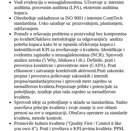
Vodi evidenciju o neusaglašenostima. Učestvuje u: internim
auditima, procesnim auditima (LPA), eksternim auditima
kupaca.
Obezbeđuje usklađenost sa ISO 9001 i internim ContiTech
standardima. Usko sarađuje sa: proizvodnjom, planiranjem,
održavanjem.
Pomaže u rešavanju problema u proizvodnji bez kompromisa
po kvalitetOlakšava metodologije za odgovarajuću analizu
potreba kupaca kako bi se ispunila očekivanja kupaca i
indentifikovali KPI za izveštavanje o kvalitetu. Identifikuje i
evidentira zapisnike o neusaglašenostima (NCR). Sprovodi
analizu uzroka (5 Why, Ishikawa i dr.). Definiše, prati i
proverava korektivne i preventivne mere (CAPA). Prati
efikasnost i zatvaranje korektivnih aktivnosti.Prati zakonske
propise i proverava poštovanje zakonskih i internih
propisa/standarda/procesa i sprovodi mere zajedno sa
menadžerom kvaliteta.Prepoznaje prilike i potencijale za
poboljšanje, izrađuje plan rada zajedno sa menadžerom
kvaliteta.
Sprovodi ideje za poboljšanje u skladu sa standardima. Stalno
usavršava principe kvaliteta i svoje znanje iz ove oblasti
prenosi na sve u organizaciji. Obučava operatere za standarde
kvaliteta, metode kontrole.
Promoviše kulturu kvaliteta ("Quality First / Control it like
you own it"). Prati i izveštava o KPI-jevima kvaliteta: PPM,