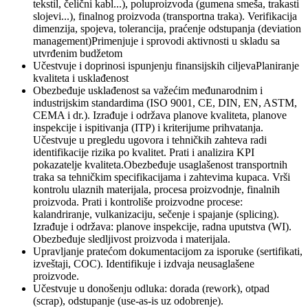
tekstil, čelični kabl...), poluproizvoda (gumena smeša, trakasti
slojevi...), finalnog proizvoda (transportna traka). Verifikacija
dimenzija, spojeva, tolerancija, praćenje odstupanja (deviation
management)Primenjuje i sprovodi aktivnosti u skladu sa
utvrđenim budžetom
Učestvuje i doprinosi ispunjenju finansijskih ciljevaPlaniranje
kvaliteta i usklađenost
Obezbeđuje usklađenost sa važećim međunarodnim i
industrijskim standardima (ISO 9001, CE, DIN, EN, ASTM,
CEMA i dr.). Izrađuje i održava planove kvaliteta, planove
inspekcije i ispitivanja (ITP) i kriterijume prihvatanja.
Učestvuje u pregledu ugovora i tehničkih zahteva radi
identifikacije rizika po kvalitet. Prati i analizira KPI
pokazatelje kvaliteta.Obezbeđuje usaglašenost transportnih
traka sa tehničkim specifikacijama i zahtevima kupaca. Vrši
kontrolu ulaznih materijala, procesa proizvodnje, finalnih
proizvoda. Prati i kontroliše proizvodne procese:
kalandriranje, vulkanizaciju, sečenje i spajanje (splicing).
Izrađuje i održava: planove inspekcije, radna uputstva (WI).
Obezbeđuje sledljivost proizvoda i materijala.
Upravljanje pratećom dokumentacijom za isporuke (sertifikati,
izveštaji, COC). Identifikuje i izdvaja neusaglašene
proizvode.
Učestvuje u donošenju odluka: dorada (rework), otpad
(scrap), odstupanje (use-as-is uz odobrenje).