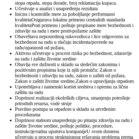
stopa otpada, stopa dorade, broj reklamacija kupaca.
Učestvuje u analizi i unapređenju rezultata
Inicira i kontroliše mere za poboljšanje performansi
kvalitetaOsigurava lokalnu primenu centralnih standarda
kvalitetaPrati primenu i poštuje propisane mere bezbednosti i
zdravlje na radu i mere protivpožarne zaštite
Obaveštava neposrednog rukovodioca i lice odgovorno za
bezbednost na radu u slučaju incidenta/povrede na
radu/opasnosti od požara,
Aktivno učestvuje u proceni rizika po bezbednost, zdaravlje
na radu i zaštitu životne sredine
Obavlja sve dužnosti u skladu sa sledećim zakonima i
pozitivnim propisima koje iz njih proističu: Zakon o
bezbednosti i zdravlju na radu, zakon o zaštiti od požara,
Zakon o zaštiti životne sredine,Zakon o upravljanju otpadom
Upotrebljava i namenski koristi sredstva i opremu za ličnu
zaštitu na radu
Doprinosi realizaciji ekoloških ciljeva, smanjenju potrošnje
prirodnih resursa, vode struje
Pravilno postupa sa otpadom u skladu sa utvrđenim
procedurama
Doprinosi stalnom unapređenju po pitanju zdravlja na radu i
zaštite životne sredine, poštuje politike, procedure,
instrukcije/radna uputstva kompanijeU svom domenu
učestvuju u procesu struktuiranog rešavanja problema prema