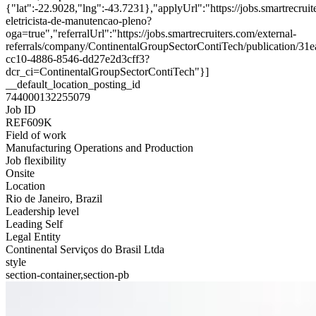
{"lat":-22.9028,"lng":-43.7231},"applyUrl":"https://jobs.smartrec
eletricista-de-manutencao-pleno?
oga=true","referralUrl":"https://jobs.smartrecruiters.com/external-
referrals/company/ContinentalGroupSectorContiTech/publication/31
cc10-4886-8546-dd27e2d3cff3?
dcr_ci=ContinentalGroupSectorContiTech"}]
__default_location_posting_id
744000132255079
Job ID
REF609K
Field of work
Manufacturing Operations and Production
Job flexibility
Onsite
Location
Rio de Janeiro, Brazil
Leadership level
Leading Self
Legal Entity
Continental Serviços do Brasil Ltda
style
section-container,section-pb