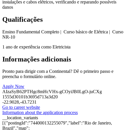
instalações e cabos elétricos, verificando e reparando possíveis
danos
Qualificações
Ensino Fundamental Completo | Curso básico de Elétrica | Curso
NR-10
1 ano de experiência como Eletricista
Informações adicionais
Pronto para dirigir com a Continental? Dê o primeiro passo e
preencha o formulário online.
Apply Now
AIzaSyB62PTHgc8mHcVHx-gCOyiJB0LgO-juCXg
1555d30101b3695d713a3d20
-22.9028,-43.7231
Go to career website
Information about the application process
__location_variants
[{"postingId":"744000132255079","label":"Rio de Janeiro,
Brazil","map":