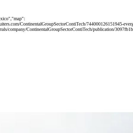
exico","map":
ecruiters.com/ContinentalGroupSectorContiTech/744000126151945-everg
-referrals/company/ContinentalGroupSectorContiTech/publication/3097f