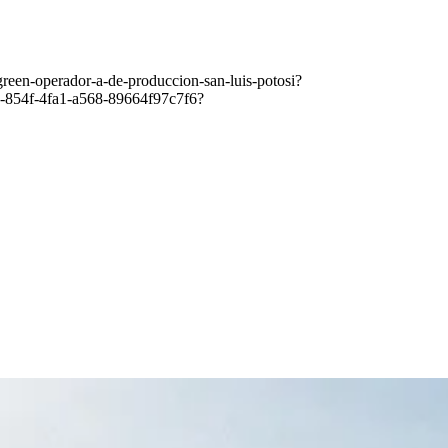
reen-operador-a-de-produccion-san-luis-potosi?
b1b-854f-4fa1-a568-89664f97c7f6?