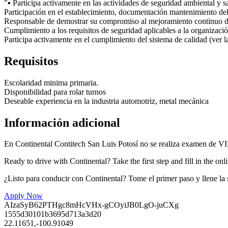
"▪ Participa activamente en las actividades de seguridad ambiental y 
Participación en el establecimiento, documentación mantenimiento de
Responsable de demostrar su compromiso al mejoramiento continuo 
Cumplimiento a los requisitos de seguridad aplicables a la organizaci
Participa activamente en el cumplimiento del sistema de calidad (ve
Requisitos
Escolaridad minima primaria.
Disponibilidad para rolar turnos
Deseable experiencia en la industria automotriz, metal mecánica
Información adicional
En Continental Contitech San Luis Potosí no se realiza examen de V
Ready to drive with Continental? Take the first step and fill in the onl
¿Listo para conducir con Continental? Tome el primer paso y llene la s
Apply Now
AIzaSyB62PTHgc8mHcVHx-gCOyiJB0LgO-juCXg
1555d30101b3695d713a3d20
22.11651,-100.91049