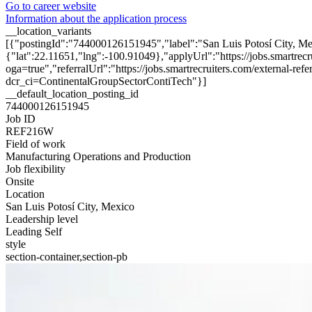
Go to career website
Information about the application process
__location_variants
[{"postingId":"744000126151945","label":"San Luis Potosí City, M
{"lat":22.11651,"lng":-100.91049},"applyUrl":"https://jobs.smartr
oga=true","referralUrl":"https://jobs.smartrecruiters.com/external
dcr_ci=ContinentalGroupSectorContiTech"}]
__default_location_posting_id
744000126151945
Job ID
REF216W
Field of work
Manufacturing Operations and Production
Job flexibility
Onsite
Location
San Luis Potosí City, Mexico
Leadership level
Leading Self
style
section-container,section-pb