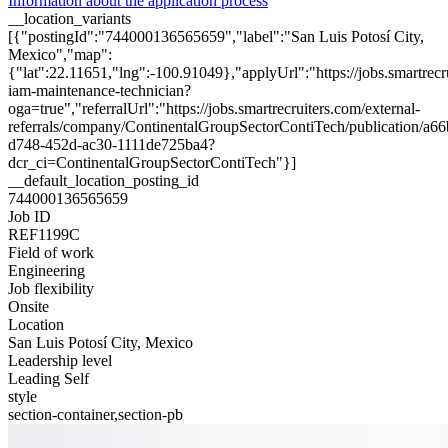
Information about the application process
__location_variants
[{"postingId":"744000136565659","label":"San Luis Potosí City,
Mexico","map":
{"lat":22.11651,"lng":-100.91049},"applyUrl":"https://jobs.smartr
iam-maintenance-technician?
oga=true","referralUrl":"https://jobs.smartrecruiters.com/external-
referrals/company/ContinentalGroupSectorContiTech/publication/a6
d748-452d-ac30-1111de725ba4?
dcr_ci=ContinentalGroupSectorContiTech"}]
__default_location_posting_id
744000136565659
Job ID
REF1199C
Field of work
Engineering
Job flexibility
Onsite
Location
San Luis Potosí City, Mexico
Leadership level
Leading Self
style
section-container,section-pb