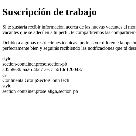
Suscripción de trabajo
Si te gustaría recibir información acerca de las nuevas vacantes al mo
vacantes que se adecúen a tu perfil, te compartiremos las compartirem
Debido a algunas restricciones técnicas, podrías ver diferente la opci
perfectamente bien y seguirás recibiendo las notificaciones que tú des
style
section-container,prose,section-pb
a05b8e3b-aa26-4bc7-aecc-b61dc120043c
es
ContinentalGroupSectorContiTech
style
section-container,prose-align,section-pb