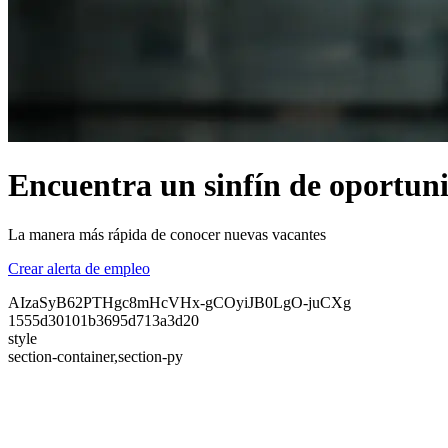
Encuentra un sinfín de oportuni
La manera más rápida de conocer nuevas vacantes
Crear alerta de empleo
AIzaSyB62PTHgc8mHcVHx-gCOyiJB0LgO-juCXg
1555d30101b3695d713a3d20
style
section-container,section-py