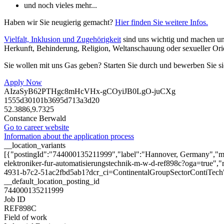
und noch vieles mehr...
Haben wir Sie neugierig gemacht?
Hier finden Sie weitere Infos.
Vielfalt, Inklusion und Zugehörigkeit
sind uns wichtig und machen uns 
Herkunft, Behinderung, Religion, Weltanschauung oder sexueller Ori
Sie wollen mit uns Gas geben? Starten Sie durch und bewerben Sie sic
Apply Now
AIzaSyB62PTHgc8mHcVHx-gCOyiJB0LgO-juCXg
1555d30101b3695d713a3d20
52.3886,9.7325
Constance Berwald
Go to career website
Information about the application process
__location_variants
[{"postingId":"744000135211999","label":"Hannover, Germany","map
elektroniker-fur-automatisierungstechnik-m-w-d-ref898c?oga=true","r
4931-b7c2-51ac2fbd5ab1?dcr_ci=ContinentalGroupSectorContiTech
__default_location_posting_id
744000135211999
Job ID
REF898C
Field of work