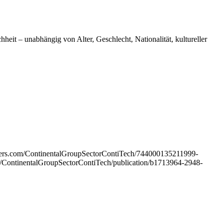
eit – unabhängig von Alter, Geschlecht, Nationalität, kultureller
uiters.com/ContinentalGroupSectorContiTech/744000135211999-
pany/ContinentalGroupSectorContiTech/publication/b1713964-2948-