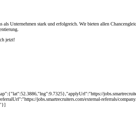
als Unternehmen stark und erfolgreich. Wir bieten allen Chancengleichh
entierung.
h jetzt!
":{"lat":52.3886,"lng":9.7325},"applyUrl":"https://jobs.smartrecr
eferralUrl":"https://jobs.smartrecruiters.com/external-referrals/com
"}]