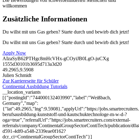
Die Bewerbungen von schwerbehinderten Menschen sind
willkommen
Zusätzliche Informationen
Du willst mit uns Gas geben? Starte durch und bewirb dich jetzt!
Du willst mit uns Gas geben? Starte durch und bewirb dich jetzt!
Apply Now
AIzaSyB62PTHgc8mHcVHx-gCOyiJB0LgO-juCXg
1555d30101b3695d713a3d20
49.2965,9.5908
Julien Schmidt
Zur Karriereseite für Schüler
Continental Ausbildung Tutorials
__location_variants
[{"postingId":"744000132403990","label":"Weißbach,
Germany","map":
{"lat":49.2965,"lng":9.5908},"applyUrl":"https://jobs.smartrecrui
berufsausbildung-kunststoff-und-kautschuktechnologe-m-w-d-?
oga=true","referralUrl":"https://jobs.smartrecruiters.com/external-
referrals/company/ContinentalGroupSectorContiTech/publication/d0
d591-4df0-a548-2339eae0f162?
dcr_ci=ContinentalGroupSectorContiTech"}]