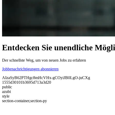
Entdecken Sie unendliche Möglic
Der schnellste Weg, um von neuen Jobs zu erfahren
Jobbenachrichtigungen abonnieren
AIzaSyB62PTHgc8mHcVHx-gCOyiJB0LgO-juCXg
1555d30101b3695d713a3d20
public
azubi
style
section-container,section-py